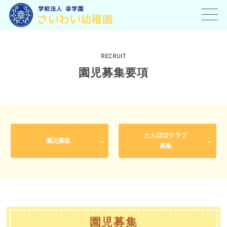
toggl
navig
RECRUIT
園児募集要項
たんぽぽクラブ
園児募集
募集
園児募集