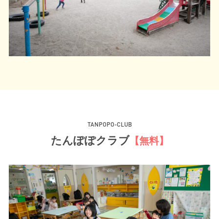
T
A
N
P
O
P
O
-
C
L
U
B
た
ん
ぽ
ぽ
ク
ラ
ブ
【
無
料
】