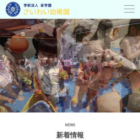
toggl
navig
N
E
W
S
新
着
情
報