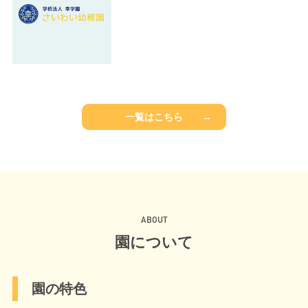
一覧はこちら
→
A
B
O
U
T
園
に
つ
い
て
園の特色