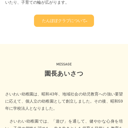
いたり、子育ての輪が広がります。
たんぽぽクラブについて
→
M
E
S
S
A
G
E
園
長
あ
い
さ
つ
さいわい幼稚園は、昭和43年、地域社会の幼児教育への強い要望
に応えて、個人立の幼稚園として創立しました。
その後、
昭和59
年に学校法人となりました。
さいわい幼稚園では、「遊び」を通して、健やかな心身を培